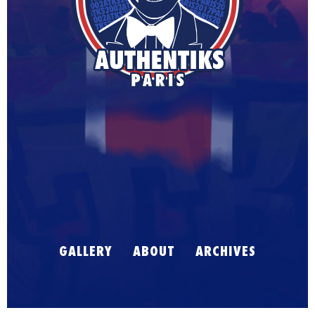
G
A
L
L
E
R
Y
A
B
O
U
T
A
R
C
H
I
V
E
S